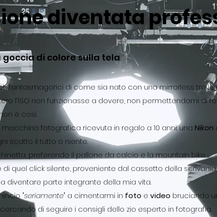
ione diventata profes
 goccia di colore sulla tela
ti fantasmagorici di come sia nato con una mirrorless tra l
utero l'ISO non funzionasse a dovere, non permettendomi di f
non è così.
 macchina fotografica ricevuta in regalo a 10 anni: una
Nikon
c
 scatto il tutto o niente.
netta, preferendo il pallone da calcio e la mountain bike.
e di quel click silente, proveniente dal cassetto della scrivania
a diventare parte integrante della mia vita.
mincio "
seriamente
" a cimentarmi in
foto
e
video
bruciando un
, cercando di seguire i consigli dello zio esperto in fotografia.