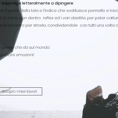
 equivalga letteralmente a dipingere
:
e il posto della tela e l'indice che sostituisce pennello e ta
 lo zaino, con dentro reflex ed i vari obiettivi, per poter cattu
ioni che incontro per strada, condividendole con tutti una volt
 aperta che da sul mondo:
cia uscire emozioni!
Scopri i miei lavori