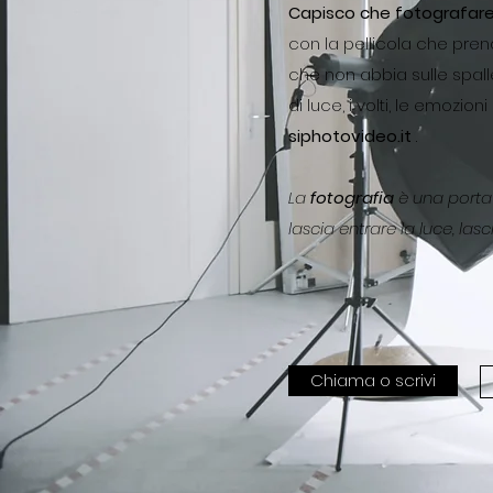
Capisco che fotografare
con la pellicola che prend
che non abbia sulle spalle
di luce, i volti, le emoz
siphotovideo.it
.
La
fotografia
è una porta
lascia entrare la luce, las
Chiama o scrivi