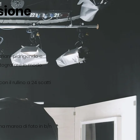
sione
e mani, piangendo e
otografare in modo
on il rullino a 24 scatti
,
a marea di foto in b/n