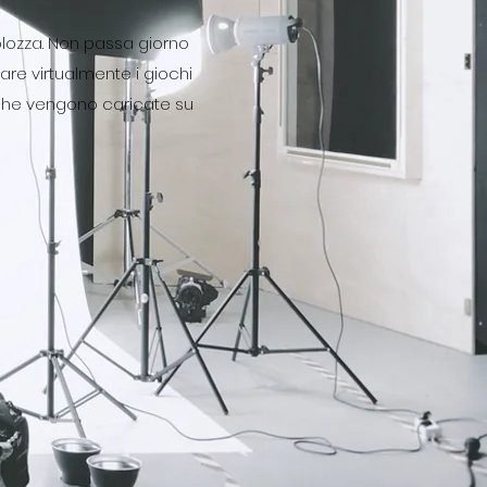
volozza. Non passa giorno
rare virtualmente i giochi
a che vengono caricate su