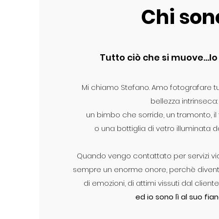
Chi son
Tutto ciò che si muove...l
Mi chiamo Stefano. Amo fotografare t
bellezza intrinseca:
un bimbo che sorride, un tramonto, il 
o una bottiglia di vetro illuminata
Quando vengo contattato per servizi vi
sempre un enorme onore, perchè divento
di emozioni, di attimi vissuti dal clien
ed io sono lì al suo fia