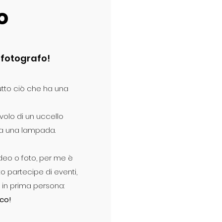
o
o fotografo!
utto ciò che ha una
volo di un uccello
 da una lampada.
deo o foto, per me è
 partecipe di eventi,
te in prima persona:
nco!