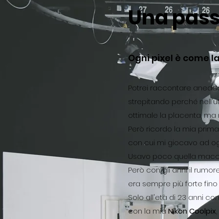
Una pass
Ogni pixel è come la
Potrei raccontare aneddo
strepitando perché nell'
ottimale la placenta, ma 
Però ricordo la mia prima
con cui mi giocavo ad ogni
Usavo poco quella macchi
Però con gli anni il rumor
era sempre più forte fino 
Solo all'età di 23 anni co
con la mia
Nikon Coolpix